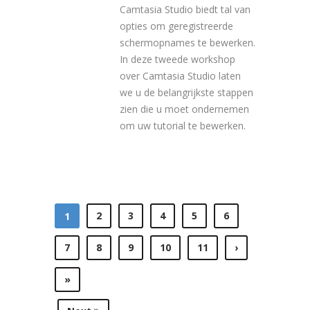
Camtasia Studio biedt tal van
opties om geregistreerde
schermopnames te bewerken.
In deze tweede workshop
over Camtasia Studio laten
we u de belangrijkste stappen
zien die u moet ondernemen
om uw tutorial te bewerken.
2
3
4
5
6
1
7
8
9
10
11
›
»