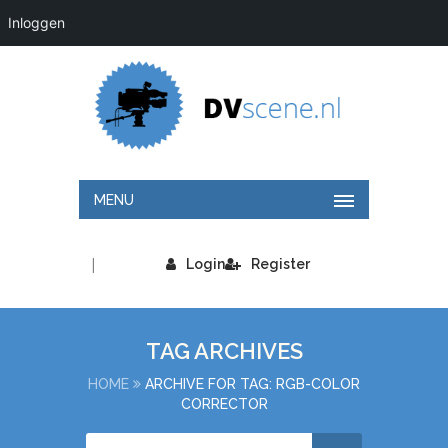
Inloggen
MENU
|
Login
Register
TAG ARCHIVES
HOME
ARCHIVE FOR TAG: RGB-COLOR
CORRECTOR