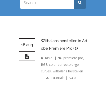
Witbalans herstellen in Ad
18 aug
obe Premiere Pro (2)
Rinie
|
premiere pro
,
RGB-color corrector
,
rgb-
curves
,
witbalans herstellen
|
Tutorials
|
0