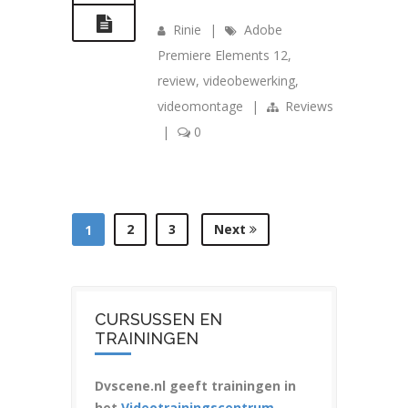
Rinie
|
Adobe
Premiere Elements 12
,
review
,
videobewerking
,
videomontage
|
Reviews
|
0
2
3
Next
1
CURSUSSEN EN
TRAININGEN
Dvscene.nl geeft trainingen in
het
Videotrainingscentrum
.