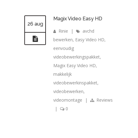
Magix Video Easy HD
26 aug
Rinie
|
avchd
bewerken
,
Easy Video HD
,
eenvoudig
videobewerkingspakket
,
Magix Easy Video HD
,
makkelijk
videobewerkinspakket
,
videobewerken
,
videomontage
|
Reviews
|
0