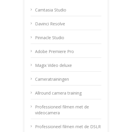
Camtasia Studio
Davinci Resolve
Pinnacle Studio
Adobe Premiere Pro
Magix Video deluxe
Cameratrainingen
Allround camera training
Professioneel filmen met de
videocamera
Professioneel filmen met de DSLR