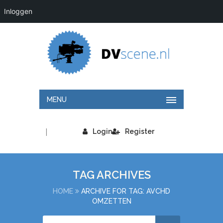
Inloggen
MENU
|
Login
Register
TAG ARCHIVES
HOME
ARCHIVE FOR TAG: AVCHD
OMZETTEN