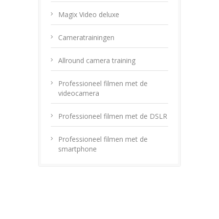
Magix Video deluxe
Cameratrainingen
Allround camera training
Professioneel filmen met de
videocamera
Professioneel filmen met de DSLR
Professioneel filmen met de
smartphone