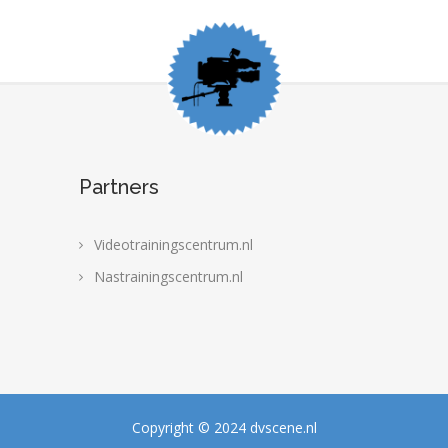
Partners
Videotrainingscentrum.nl
Nastrainingscentrum.nl
Copyright © 2024 dvscene.nl