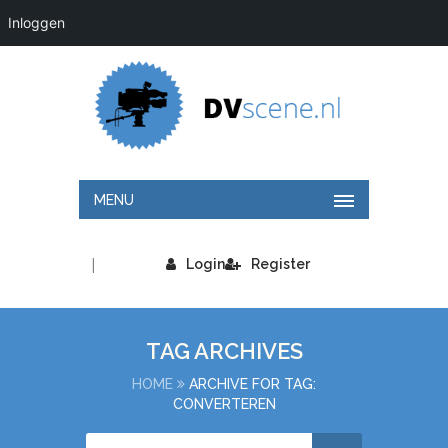
Inloggen
MENU
|
Login
Register
TAG ARCHIVES
HOME
ARCHIVE FOR TAG:
CONVERTEREN