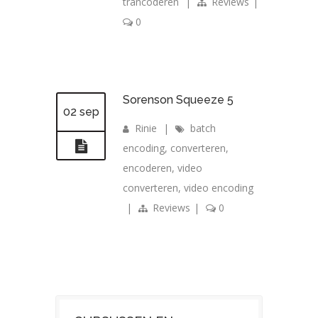
trancoderen
|
Reviews
|
0
Sorenson Squeeze 5
02 sep
Rinie
|
batch
encoding
,
converteren
,
encoderen
,
video
converteren
,
video encoding
|
Reviews
|
0