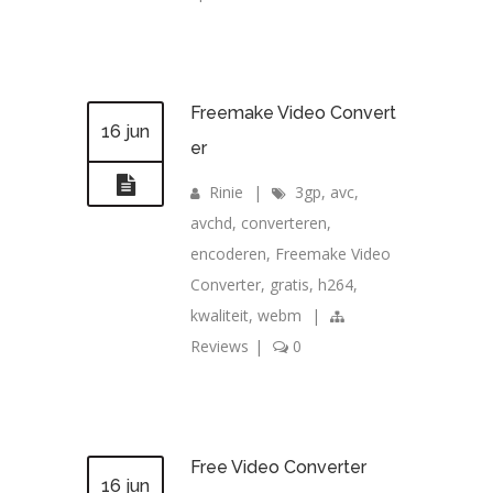
Freemake Video Convert
16 jun
er
Rinie
|
3gp
,
avc
,
avchd
,
converteren
,
encoderen
,
Freemake Video
Converter
,
gratis
,
h264
,
kwaliteit
,
webm
|
Reviews
|
0
Free Video Converter
16 jun