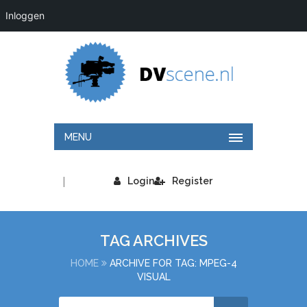
Inloggen
MENU
|
Login
Register
TAG ARCHIVES
HOME
ARCHIVE FOR TAG: MPEG-4
VISUAL