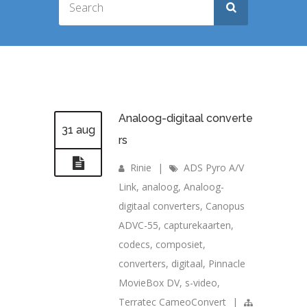
Analoog-digitaal converte
31 aug
rs
Rinie
|
ADS Pyro A/V
Link
,
analoog
,
Analoog-
digitaal converters
,
Canopus
ADVC-55
,
capturekaarten
,
codecs
,
composiet
,
converters
,
digitaal
,
Pinnacle
MovieBox DV
,
s-video
,
Terratec CameoConvert
|