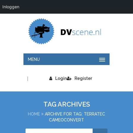
Inloggen
MENU
|
Login
Register
TAG ARCHIVES
HOME
ARCHIVE FOR TAG: TERRATEC
CAMEOCONVERT