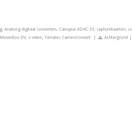
g
,
Analoog-digitaal converters
,
Canopus ADVC-55
,
capturekaarten
,
c
 MovieBox DV
,
s-video
,
Terratec CameoConvert
|
Achtergrond
|