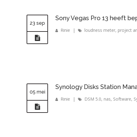
Sony Vegas Pro 13 heeft bep
23 sep
Rinie
|
loudness meter
,
project a
Synology Disks Station Manag
05 mei
Rinie
|
DSM 5.0
,
nas
,
Software
,
S