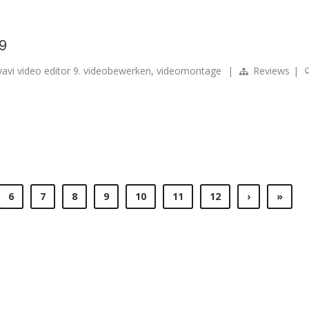
 9
avi video editor 9. videobewerken
,
videomontage
|
Reviews
|
6
7
8
9
10
11
12
›
»