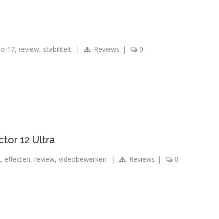
io 17
,
review
,
stabiliteit
|
Reviews
|
0
tor 12 Ultra
2
,
effecten
,
review
,
videobewerken
|
Reviews
|
0