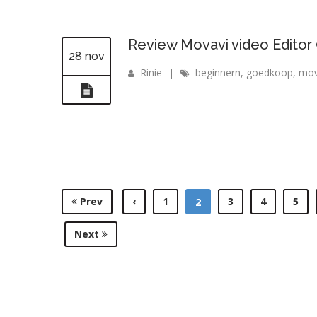
Review Movavi video Editor
28 nov
Rinie
|
beginnern
,
goedkoop
,
mov
Prev
‹
1
3
4
5
2
Next