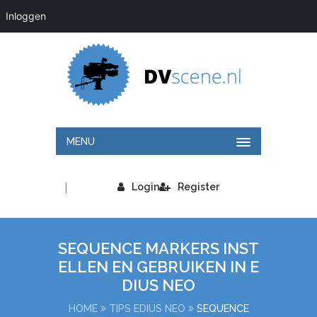
Inloggen
MENU
|
Login
Register
SEQUENCE MARKERS INST
ELLEN EN GEBRUIKEN IN E
DIUS NEO
HOME
TIPS EDIUS NEO
SEQUENCE