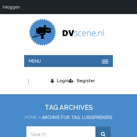
Inloggen
MENU
|
Login
Register
TAG ARCHIVES
HOME
ARCHIVE FOR TAG: LUISSPREKERS