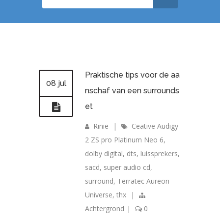
Praktische tips voor de aa
08 jul
nschaf van een surrounds
et
Rinie
|
Ceative Audigy
2 ZS pro Platinum Neo 6
,
dolby digital
,
dts
,
luissprekers
,
sacd
,
super audio cd
,
surround
,
Terratec Aureon
Universe
,
thx
|
Achtergrond
|
0