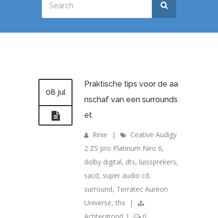
Praktische tips voor de aa
08 jul
nschaf van een surrounds
et
Rinie
|
Ceative Audigy
2 ZS pro Platinum Neo 6
,
dolby digital
,
dts
,
luissprekers
,
sacd
,
super audio cd
,
surround
,
Terratec Aureon
Universe
,
thx
|
Achtergrond
|
0