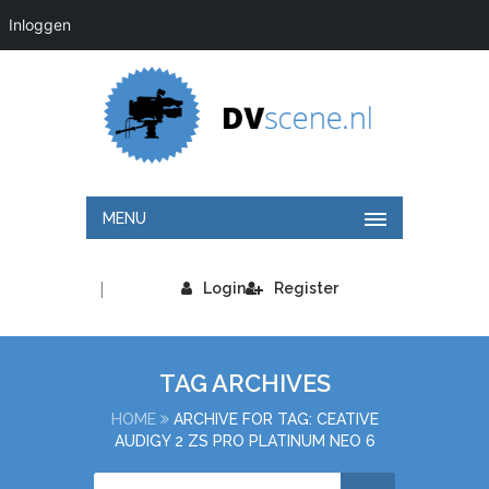
Inloggen
MENU
|
Login
Register
TAG ARCHIVES
HOME
ARCHIVE FOR TAG: CEATIVE
AUDIGY 2 ZS PRO PLATINUM NEO 6