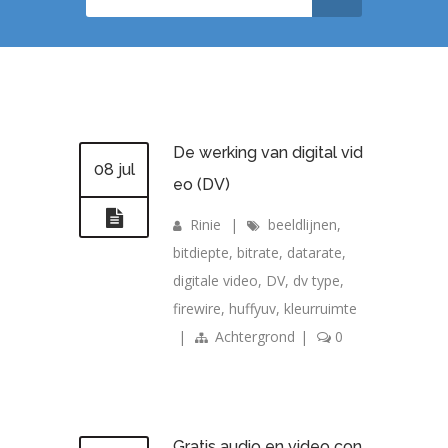
De werking van digital vid
08 jul
eo (DV)
Rinie
|
beeldlijnen
,
bitdiepte
,
bitrate
,
datarate
,
digitale video
,
DV
,
dv type
,
firewire
,
huffyuv
,
kleurruimte
|
Achtergrond
|
0
Gratis audio en video con