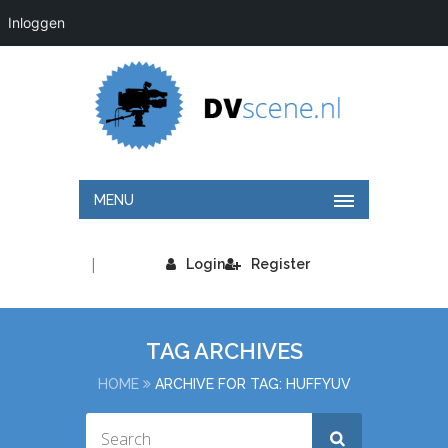
Inloggen
MENU
|
Login
Register
TAG ARCHIVES
HOME
ARCHIVE FOR TAG: HUFFYUV