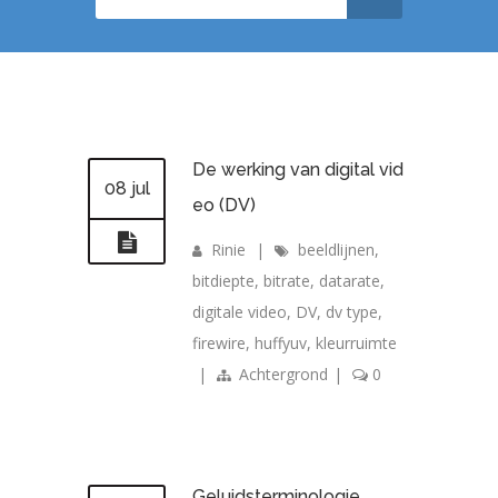
De werking van digital vid
08 jul
eo (DV)
Rinie
|
beeldlijnen
,
bitdiepte
,
bitrate
,
datarate
,
digitale video
,
DV
,
dv type
,
firewire
,
huffyuv
,
kleurruimte
|
Achtergrond
|
0
Geluidsterminologie