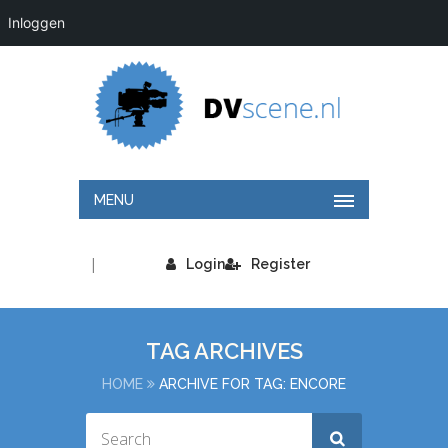
Inloggen
MENU
|
Login
Register
TAG ARCHIVES
HOME
ARCHIVE FOR TAG: ENCORE