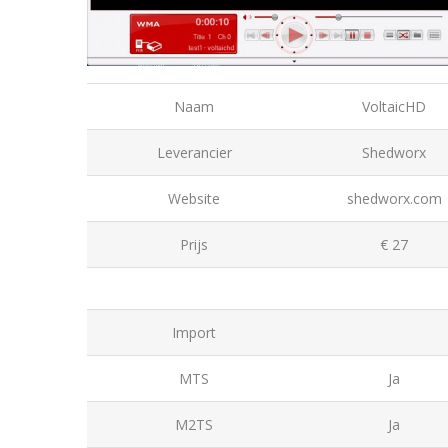
Naam
VoltaicHD
Leverancier
Shedworx
Website
shedworx.com
Prijs
€ 27
Import
MTS
Ja
M2TS
Ja