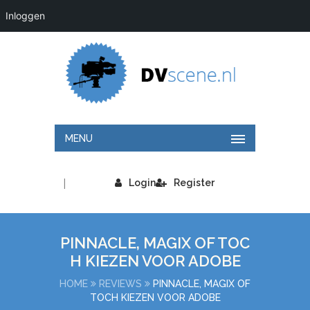
Inloggen
MENU
|
Login
Register
PINNACLE, MAGIX OF TOC
H KIEZEN VOOR ADOBE
HOME
REVIEWS
PINNACLE, MAGIX OF
TOCH KIEZEN VOOR ADOBE