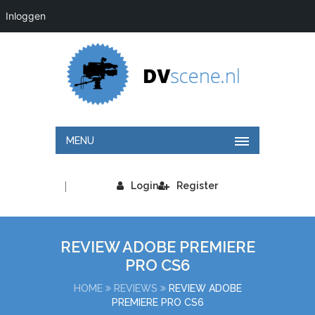
Inloggen
MENU
|
Login
Register
REVIEW ADOBE PREMIERE
PRO CS6
HOME
REVIEWS
REVIEW ADOBE
PREMIERE PRO CS6