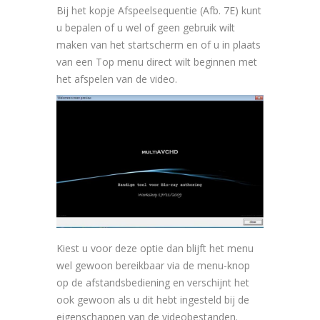
Bij het kopje Afspeelsequentie (Afb. 7E) kunt
u bepalen of u wel of geen gebruik wilt
maken van het startscherm en of u in plaats
van een Top menu direct wilt beginnen met
het afspelen van de video.
Kiest u voor deze optie dan blijft het menu
wel gewoon bereikbaar via de menu-knop
op de afstandsbediening en verschijnt het
ook gewoon als u dit hebt ingesteld bij de
eigenschappen van de videobestanden.