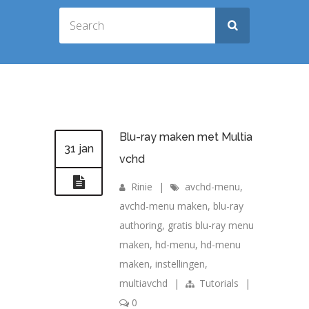
Blu-ray maken met Multia
31 jan
vchd
Rinie
|
avchd-menu
,
avchd-menu maken
,
blu-ray
authoring
,
gratis blu-ray menu
maken
,
hd-menu
,
hd-menu
maken
,
instellingen
,
multiavchd
|
Tutorials
|
0