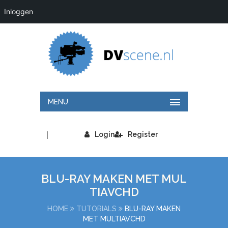
Inloggen
MENU
|
Login
Register
BLU-RAY MAKEN MET MUL
TIAVCHD
HOME
TUTORIALS
BLU-RAY MAKEN
MET MULTIAVCHD