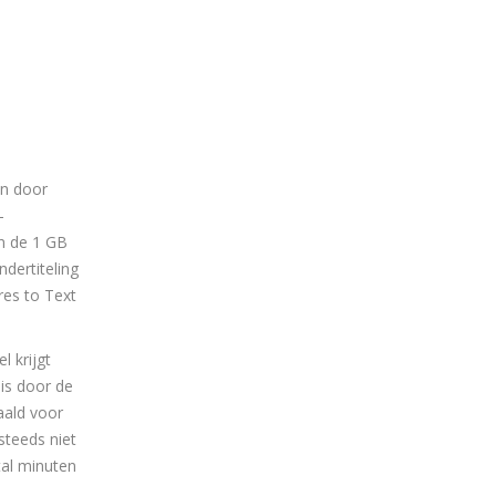
en door
-
n de 1 GB
dertiteling
res to Text
l krijgt
 is door de
aald voor
steeds niet
tal minuten