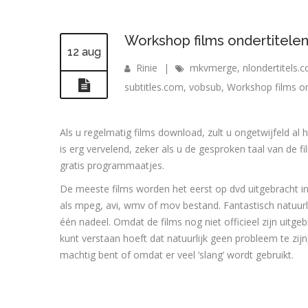
Workshop films ondertitele
12 aug
Rinie
|
mkvmerge
,
nlondertitels.
subtitles.com
,
vobsub
,
Workshop films on
Als u regelmatig films download, zult u ongetwijfeld al h
is erg vervelend, zeker als u de gesproken taal van de f
gratis programmaatjes.
De meeste films worden het eerst op dvd uitgebracht in 
als mpeg, avi, wmv of mov bestand. Fantastisch natuurli
één nadeel. Omdat de films nog niet officieel zijn uitge
kunt verstaan hoeft dat natuurlijk geen probleem te zijn
machtig bent of omdat er veel ‘slang’ wordt gebruikt.