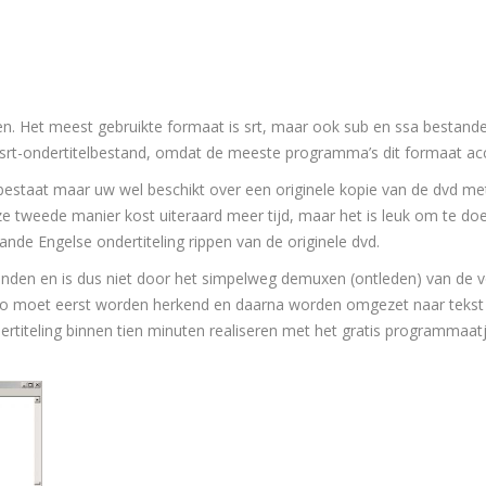
en. Het meest gebruikte formaat is srt, maar ook sub en ssa bestan
 srt-ondertitelbestand, omdat de meeste programma’s dit formaat ac
 bestaat maar uw wel beschikt over een originele kopie van de dvd me
eze tweede manier kost uiteraard meer tijd, maar het is leuk om te do
nde Engelse ondertiteling rippen van de originele dvd.
tanden en is dus niet door het simpelweg demuxen (ontleden) van de 
video moet eerst worden herkend en daarna worden omgezet naar tekst
ertiteling binnen tien minuten realiseren met het gratis programmaatj