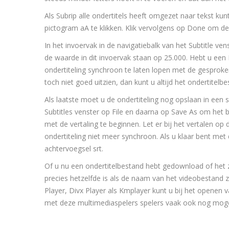
Als Subrip alle ondertitels heeft omgezet naar tekst kun
pictogram aA te klikken. Klik vervolgens op Done om de
In het invoervak in de navigatiebalk van het Subtitle 
de waarde in dit invoervak staan op 25.000. Hebt u een
ondertiteling synchroon te laten lopen met de gesproken t
toch niet goed uitzien, dan kunt u altijd het ondertite
Als laatste moet u de ondertiteling nog opslaan in een s
Subtitles venster op File en daarna op Save As om het
met de vertaling te beginnen. Let er bij het vertalen o
ondertiteling niet meer synchroon. Als u klaar bent met
achtervoegsel srt.
Of u nu een ondertitelbestand hebt gedownload of het z
precies hetzelfde is als de naam van het videobestand 
Player, Divx Player als Kmplayer kunt u bij het openen
met deze multimediaspelers spelers vaak ook nog mogeli