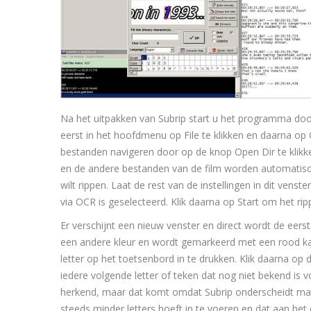
Na het uitpakken van Subrip start u het programma do
eerst in het hoofdmenu op File te klikken en daarna op 
bestanden navigeren door op de knop Open Dir te klik
en de andere bestanden van de film worden automatisch
wilt rippen. Laat de rest van de instellingen in dit ven
via OCR is geselecteerd. Klik daarna op Start om het rip
Er verschijnt een nieuw venster en direct wordt de eerst
een andere kleur en wordt gemarkeerd met een rood kade
letter op het toetsenbord in te drukken. Klik daarna op
iedere volgende letter of teken dat nog niet bekend is v
herkend, maar dat komt omdat Subrip onderscheidt maak
steeds minder letters hoeft in te voeren en dat aan het 