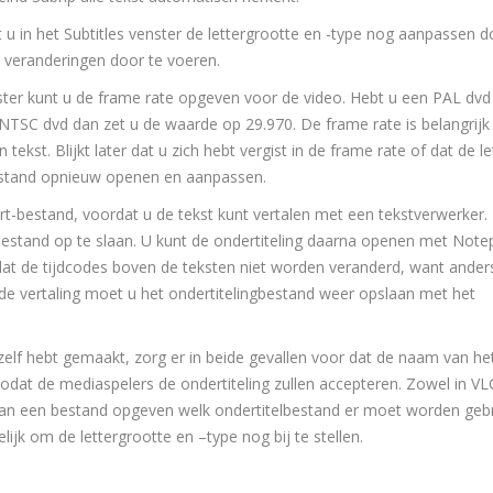
t u in het Subtitles venster de lettergrootte en -type nog aanpassen 
 veranderingen door te voeren.
venster kunt u de frame rate opgeven voor de video. Hebt u een PAL dv
 NTSC dvd dan zet u de waarde op 29.970. De frame rate is belangrij
ekst. Blijkt later dat u zich hebt vergist in de frame rate of dat de le
lbestand opnieuw openen en aanpassen.
rt-bestand, voordat u de tekst kunt vertalen met een tekstverwerker. K
 bestand op te slaan. U kunt de ondertiteling daarna openen met Not
p dat de tijdcodes boven de teksten niet worden veranderd, want ander
 de vertaling moet u het ondertitelingbestand weer opslaan met het
elf hebt gemaakt, zorg er in beide gevallen voor dat de naam van he
zodat de mediaspelers de ondertiteling zullen accepteren. Zowel in V
 van een bestand opgeven welk ondertitelbestand er moet worden gebru
jk om de lettergrootte en –type nog bij te stellen.