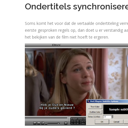
Ondertitels synchronise
Soms komt het voor dat de vertaalde ondertiteling verre v
eerste gesproken regels op, dan doet u er verstandig a
het bekijken van de film niet hoeft te ergeren.