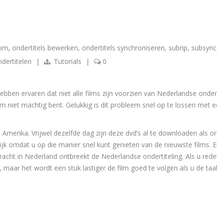
n
com
,
ondertitels bewerken
,
ondertitels synchroniseren
,
subrip
,
subsync
dertitelen
|
Tutorials
|
0
ebben ervaren dat niet alle films zijn voorzien van Nederlandse onderti
ilm niet machtig bent. Gelukkig is dit probleem snel op te lossen met 
Amerika. Vrijwel dezelfde dag zijn deze dvd’s al te downloaden als ori
jk omdat u op die manier snel kunt genieten van de nieuwste films. Er
bracht in Nederland ontbreekt de Nederlandse ondertiteling. Als u redel
, maar het wordt een stuk lastiger de film goed te volgen als u de taal