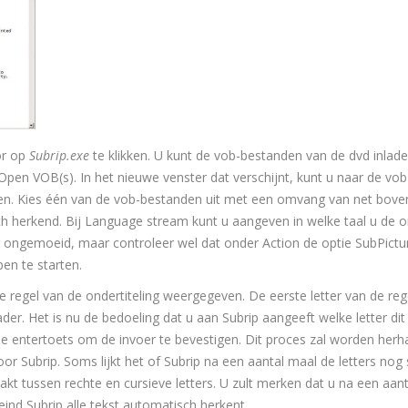
or op
Subrip.exe
te klikken. U kunt de vob-bestanden van de dvd inlad
Open VOB(s). In het nieuwe venster dat verschijnt, kunt u naar de vob
ken. Kies één van de vob-bestanden uit met een omvang van net bove
 herkend. Bij Language stream kunt u aangeven in welke taal u de on
ster ongemoeid, maar controleer wel dat onder Action de optie SubPictu
pen te starten.
e regel van de ondertiteling weergegeven. De eerste letter van de rege
r. Het is nu de bedoeling dat u aan Subrip aangeeft welke letter dit
 de entertoets om de invoer te bevestigen. Dit proces zal worden herh
oor Subrip. Soms lijkt het of Subrip na een aantal maal de letters nog 
t tussen rechte en cursieve letters. U zult merken dat u na een aan
eind Subrip alle tekst automatisch herkent.