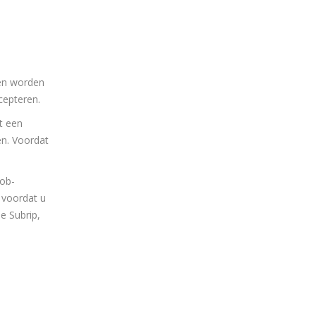
den worden
cepteren.
t een
en. Voordat
vob-
 voordat u
e Subrip,