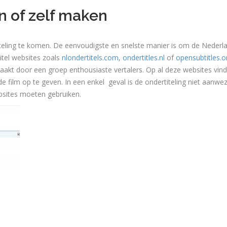
n of zelf maken
teling te komen. De eenvoudigste en snelste manier is om de Nederl
itel websites zoals
nlondertitels.com
,
ondertitles.nl
of
opensubtitles.o
aakt door een groep enthousiaste vertalers. Op al deze websites vind
 de film op te geven. In een enkel geval is de ondertiteling niet aanwe
bsites moeten gebruiken.