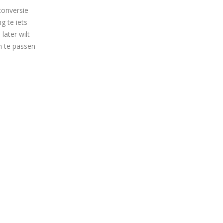
conversie
g te iets
later wilt
n te passen