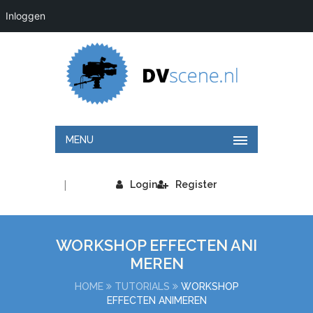
Inloggen
MENU
|
Login
Register
WORKSHOP EFFECTEN ANI
MEREN
HOME
TUTORIALS
WORKSHOP
EFFECTEN ANIMEREN