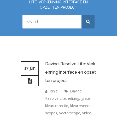
LITE: VERKENNING INTERFACE EN
OPZETTEN PROJECT
Davinci Resolve Lite: Verk
17 jun
enning interface en opzet
ten project
Rinie
|
Davinci
Resolve Lite
,
editing
,
gratis
,
kleurcorrectie
,
kleurzweem
,
scopes
,
vectorscope
,
video
,