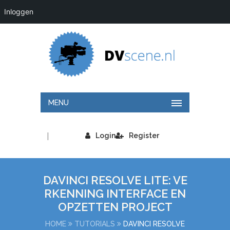
Inloggen
MENU
|
Login
Register
DAVINCI RESOLVE LITE: VE
RKENNING INTERFACE EN
OPZETTEN PROJECT
HOME
TUTORIALS
DAVINCI RESOLVE