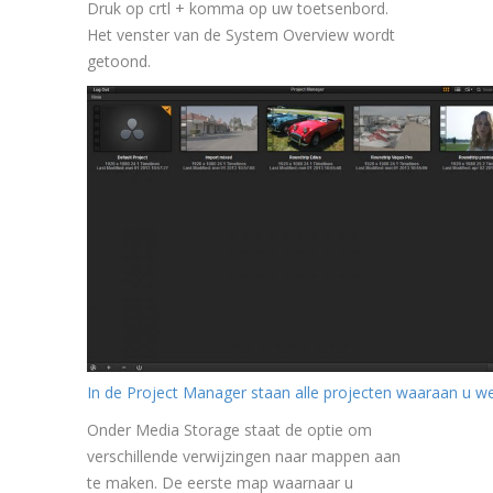
Druk op crtl + komma op uw toetsenbord.
Het venster van de System Overview wordt
getoond.
In de Project Manager staan alle projecten waaraan u we
Onder Media Storage staat de optie om
verschillende verwijzingen naar mappen aan
te maken. De eerste map waarnaar u