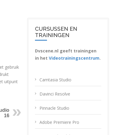
CURSUSSEN EN
TRAININGEN
Dvscene.nl geeft trainingen
in het
Videotrainingscentrum
.
et gebruik
drukt
Camtasia Studio
et uitpunt
Davinci Resolve
Pinnacle Studio
tudio
16
Adobe Premiere Pro