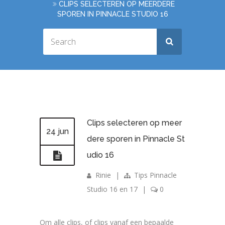
CLIPS SELECTEREN OP MEERDERE
SPOREN IN PINNACLE STUDIO 16
Clips selecteren op meer
24 jun
dere sporen in Pinnacle St
udio 16
Rinie
|
Tips Pinnacle
Studio 16 en 17
|
0
Om alle clips, of clips vanaf een bepaalde