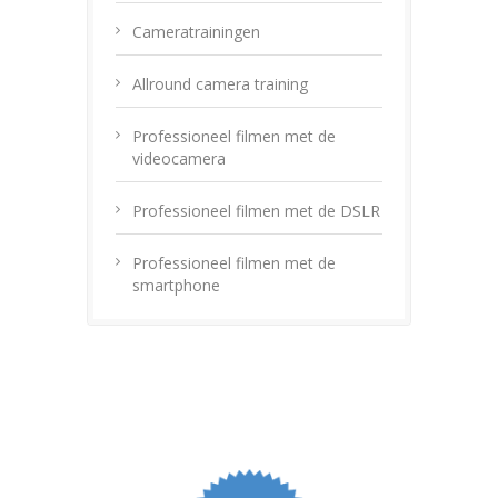
Cameratrainingen
Allround camera training
Professioneel filmen met de
videocamera
Professioneel filmen met de DSLR
Professioneel filmen met de
smartphone