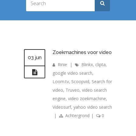
Zoekmachines voor video
03 jun
Rinie
|
Blinkx
,
clipta
,
google video search
,
Loom.tv
,
Scoopvid
,
Search for
video
,
Truveo
,
video search
engine
,
video zoekmachine
,
Videosurf
,
yahoo video search
|
Achtergrond
|
0