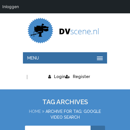
Inloggen
MENU
|
Login
Register
TAG ARCHIVES
HOME
ARCHIVE FOR TAG: GOOGLE
VIDEO SEARCH