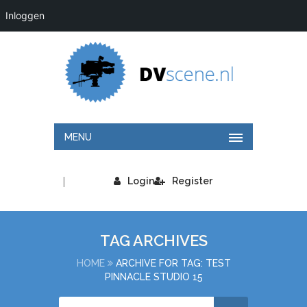
Inloggen
MENU
|
Login
Register
TAG ARCHIVES
HOME
ARCHIVE FOR TAG: TEST
PINNACLE STUDIO 15