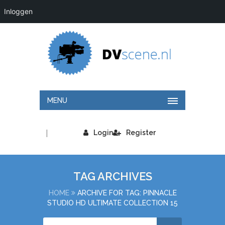
Inloggen
MENU
|
Login
Register
TAG ARCHIVES
HOME
ARCHIVE FOR TAG: PINNACLE
STUDIO HD ULTIMATE COLLECTION 15