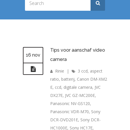
Tips voor aanschaf video
16 nov
camera
Rinie
|
3 ccd
,
aspect
ratio
,
batterij
,
Canon DM-XM2
E
,
ccd
,
digitale camera
,
JVC
DX27E
,
JVC GZ-MC200E
,
Panasonic NV-GS120
,
Panasonic VDR-M70
,
Sony
DCR-DVD201E
,
Sony DCR-
HC1000E
,
Sony HC17E
,