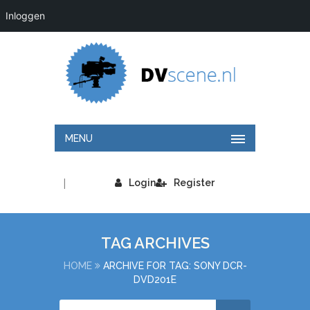
Inloggen
MENU
|
Login
Register
TAG ARCHIVES
HOME
ARCHIVE FOR TAG: SONY DCR-
DVD201E