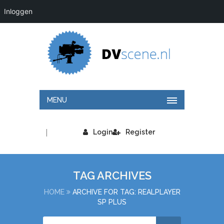
Inloggen
MENU
|
Login
Register
TAG ARCHIVES
HOME
ARCHIVE FOR TAG: REALPLAYER
SP PLUS