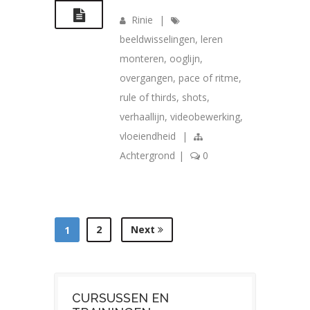
Rinie
|
beeldwisselingen
,
leren
monteren
,
ooglijn
,
overgangen
,
pace of ritme
,
rule of thirds
,
shots
,
verhaallijn
,
videobewerking
,
vloeiendheid
|
Achtergrond
|
0
2
Next
1
CURSUSSEN EN