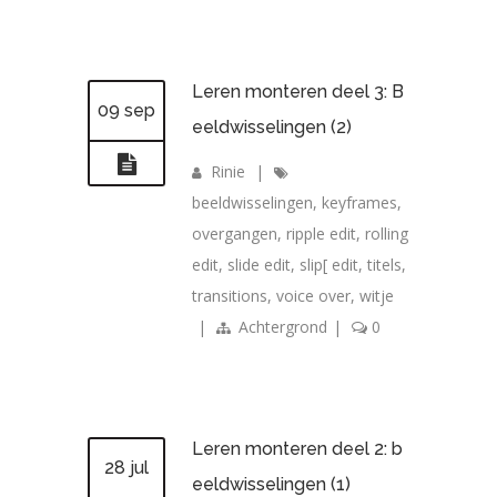
Leren monteren deel 3: B
09 sep
eeldwisselingen (2)
Rinie
|
beeldwisselingen
,
keyframes
,
overgangen
,
ripple edit
,
rolling
edit
,
slide edit
,
slip[ edit
,
titels
,
transitions
,
voice over
,
witje
|
Achtergrond
|
0
Leren monteren deel 2: b
28 jul
eeldwisselingen (1)