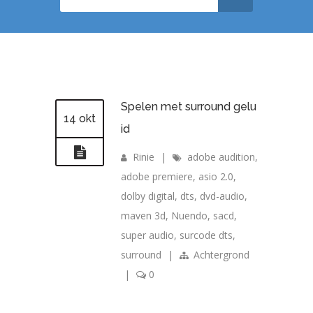
Spelen met surround gelu
14 okt
id
Rinie
|
adobe audition
,
adobe premiere
,
asio 2.0
,
dolby digital
,
dts
,
dvd-audio
,
maven 3d
,
Nuendo
,
sacd
,
super audio
,
surcode dts
,
surround
|
Achtergrond
|
0