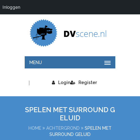
Inloggen
MENU
|
Login
Register
SPELEN MET SURROUND G
ELUID
HOME
ACHTERGROND
SPELEN MET
SURROUND GELUID