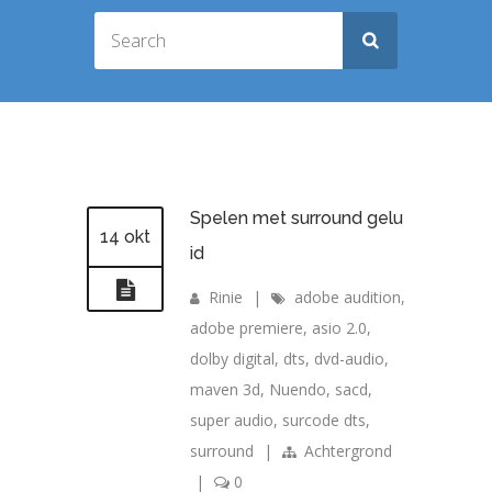
Spelen met surround gelu
14 okt
id
Rinie
|
adobe audition
,
adobe premiere
,
asio 2.0
,
dolby digital
,
dts
,
dvd-audio
,
maven 3d
,
Nuendo
,
sacd
,
super audio
,
surcode dts
,
surround
|
Achtergrond
|
0