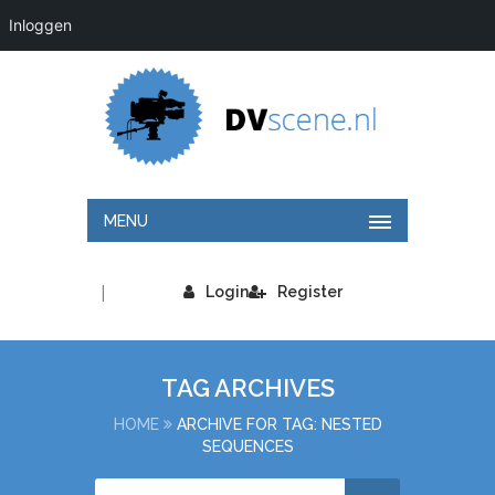
Inloggen
MENU
|
Login
Register
TAG ARCHIVES
HOME
ARCHIVE FOR TAG: NESTED
SEQUENCES