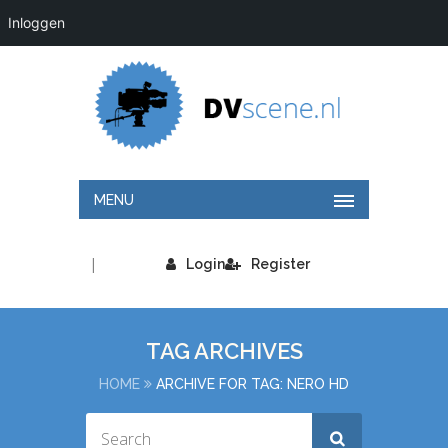
Inloggen
MENU
|
Login
Register
TAG ARCHIVES
HOME
ARCHIVE FOR TAG: NERO HD