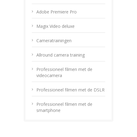
Adobe Premiere Pro
Magix Video deluxe
Cameratrainingen
Allround camera training
Professioneel filmen met de
videocamera
Professioneel filmen met de DSLR
Professioneel filmen met de
smartphone