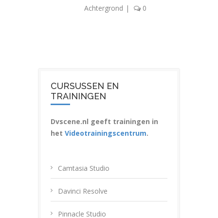
Achtergrond
|
0
CURSUSSEN EN
TRAININGEN
Dvscene.nl geeft trainingen in
het
Videotrainingscentrum
.
Camtasia Studio
Davinci Resolve
Pinnacle Studio