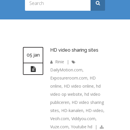
HD video sharing sites
05 jan
Rinie
|
DailyMotion.com
,
Exposureroom.com
,
HD
online
,
HD video online
,
hd
video op website
,
hd video
publiceren
,
HD video sharing
sites
,
HD-kanalen
,
HD-video
,
Veoh.com
,
Viddyou.com
,
Vuze.com
,
Youtube hd
|