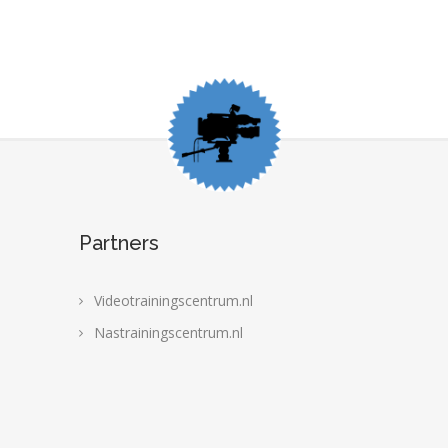
Partners
Videotrainingscentrum.nl
Nastrainingscentrum.nl