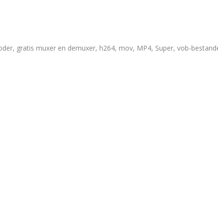
oder
,
gratis muxer en demuxer
,
h264
,
mov
,
MP4
,
Super
,
vob-bestand