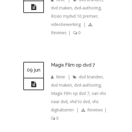
dvd maken
,
dvd-authoring
,
Roxio mydvd 10 premier
,
videobewerking
|
Reviews
|
0
Magix Film op dvd 7
09 jun
Rinie
|
dvd branden
,
dvd maken
,
dvd-authoring
,
Magix Film op dvd 7
,
van vhs
naar dvd
,
vhd to dvd
,
vhs
digitaliseren
|
Reviews
|
0