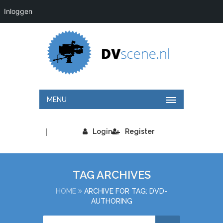
Inloggen
MENU
|
Login
Register
TAG ARCHIVES
HOME
ARCHIVE FOR TAG: DVD-
AUTHORING