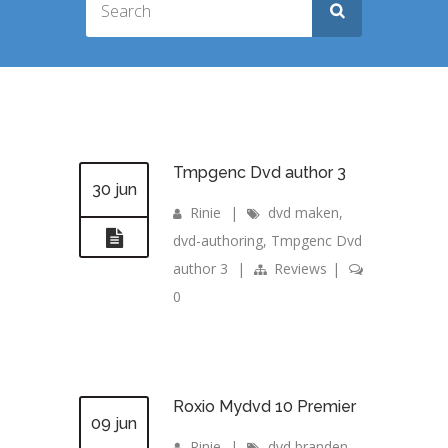
Tmpgenc Dvd author 3
30 jun
Rinie
|
dvd maken
,
dvd-authoring
,
Tmpgenc Dvd
author 3
|
Reviews
|
0
Roxio Mydvd 10 Premier
09 jun
Rinie
|
dvd branden
,