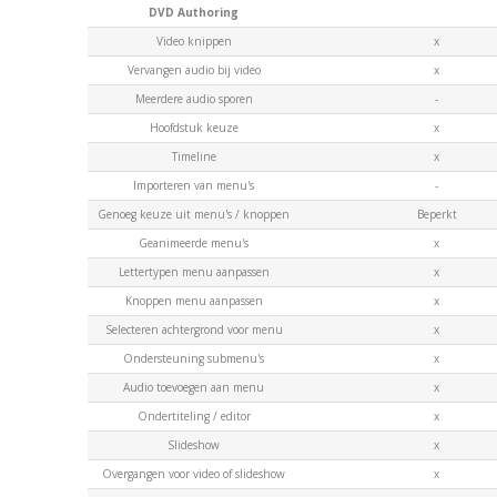
DVD Authoring
Video knippen
x
Vervangen audio bij video
x
Meerdere audio sporen
-
Hoofdstuk keuze
x
Timeline
x
Importeren van menu's
-
Genoeg keuze uit menu's / knoppen
Beperkt
Geanimeerde menu's
x
Lettertypen menu aanpassen
x
Knoppen menu aanpassen
x
Selecteren achtergrond voor menu
x
Ondersteuning submenu's
x
Audio toevoegen aan menu
x
Ondertiteling / editor
x
Slideshow
x
Overgangen voor video of slideshow
x