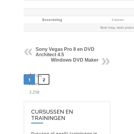
Beoordeling
4 sterren
Beste koop, beste produc
Sony Vegas Pro 8 en DVD
Architect 4.5
Windows DVD Maker
Post
1
2
Views:
3.258
CURSUSSEN EN
TRAININGEN
Dvscene.nl geeft trainingen in