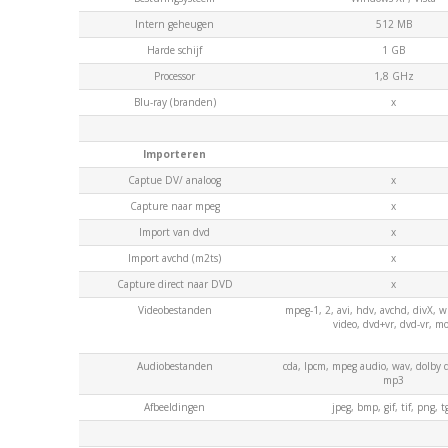
Intern geheugen
512 MB
Harde schijf
1 GB
Processor
1,8 GHz
Blu-ray (branden)
x
Importeren
Captue DV/ analoog
x
Capture naar mpeg
x
Import van dvd
x
Import avchd (m2ts)
x
Capture direct naar DVD
x
Videobestanden
mpeg-1, 2, avi, hdv, avchd, divX, 
video, dvd+vr, dvd-vr, m
Audiobestanden
cda, lpcm, mpeg audio, wav, dolby d
mp3
Afbeeldingen
jpeg, bmp, gif, tif, png, t