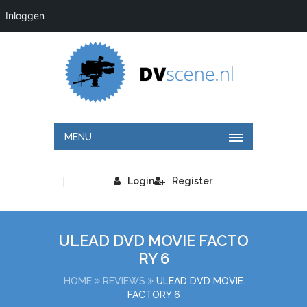
Inloggen
MENU
|
Login
Register
ULEAD DVD MOVIE FACTO
RY 6
HOME
REVIEWS
ULEAD DVD MOVIE
FACTORY 6