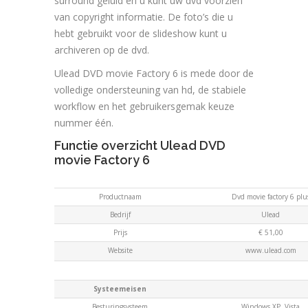
surround geluid en u kunt uw dvd voorzien
van copyright informatie. De foto’s die u
hebt gebruikt voor de slideshow kunt u
archiveren op de dvd.
Ulead DVD movie Factory 6 is mede door de
volledige ondersteuning van hd, de stabiele
workflow en het gebruikersgemak keuze
nummer één.
Functie overzicht Ulead DVD
movie Factory 6
Productnaam
Dvd movie factory 6 plu
Bedrijf
Ulead
Prijs
€ 51,00
Website
www.ulead.com
Systeemeisen
Besturingsysteem
Windows XP, Vista