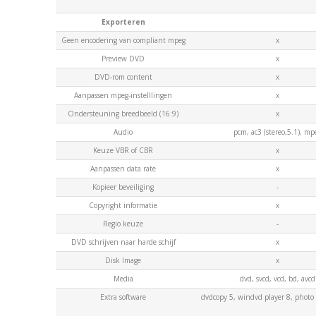
Exporteren
Geen encodering van compliant mpeg
x
Preview DVD
x
DVD-rom content
x
Aanpassen mpeg-instelllingen
x
Ondersteuning breedbeeld (16:9)
x
Audio
pcm, ac3 (stereo,5.1), mp
Keuze VBR of CBR
x
Aanpassen data rate
x
Kopieer beveiliging
-
Copyright informatie
x
Regio keuze
-
DVD schrijven naar harde schijf
x
Disk Image
x
Media
dvd, svcd, vcd, bd, avcd
Extra software
dvdcopy 5, windvd player 8, photo 