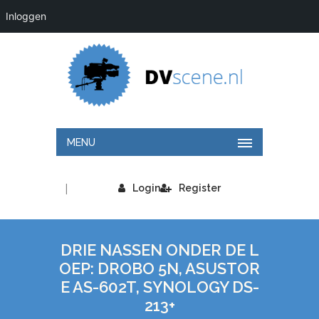
Inloggen
MENU
|
Login
Register
DRIE NASSEN ONDER DE L
OEP: DROBO 5N, ASUSTOR
E AS-602T, SYNOLOGY DS-
213+