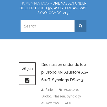
HOME
REVIEWS
DRIE NASSEN ONDER
DE LOEP: DROBO 5N, ASUSTORE AS-602T,
SYNOLOGY DS-213+
Drie nassen onder de loe
26 jun
p: Drobo 5N, Asustore AS-
602T, Synology DS-213+
Rinie
|
Asustore
,
Drobo
,
Nassen
,
Synology
|
Reviews
|
0