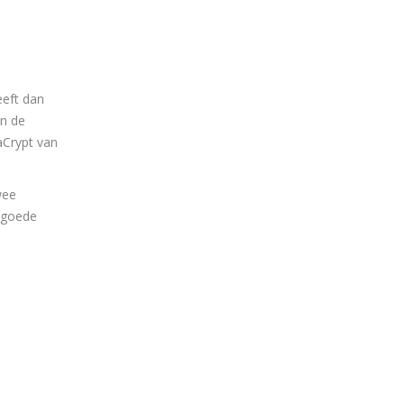
eeft dan
an de
aCrypt van
wee
n goede