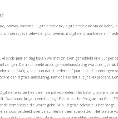
nd
sie
,
caiway
,
casema
,
Digitale televisie
,
digitale televisie via de kabel
,
d
vb-s
,
interactieve televisie
,
iptv
,
overzicht digitale tv-aanbieders in ned
 Al sinds jaar en dag kijken we met z’n allen gemiddeld drie uur per d
ontvangen. De traditionele analoge kabelaansluiting wordt nog veruit
nderzoek (SKO) geven aan dat dit ieder half jaar daalt. Daarentegen st
cent een digitale aansluiting, inmiddels is dat al bijna 40 procent. Ee
 Digitale televisie heeft een aantal voordelen. Het belangrijkste is de b
eelt. Daarnaast krijgt u een handige Elektronische Programma Gids (EP
de compressie die wordt gebruikt bij digitale televisie is het mogel
me aanbod verdeeld over verschillende themapakketten. Het laatste v
diensten aan te bieden. U kunt daarbij denken aan video on demand waa