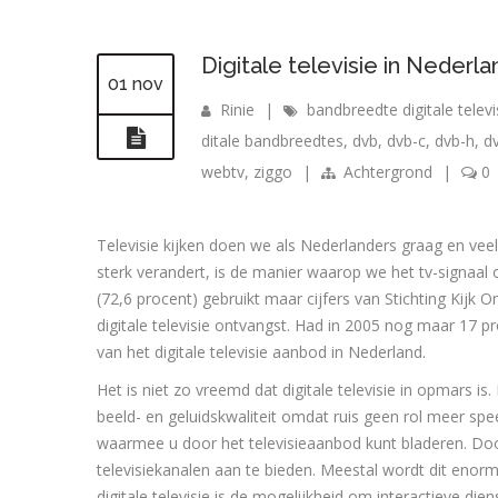
Digitale televisie in Nederla
01 nov
Rinie
|
bandbreedte digitale televi
ditale bandbreedtes
,
dvb
,
dvb-c
,
dvb-h
,
d
webtv
,
ziggo
|
Achtergrond
|
0
Televisie kijken doen we als Nederlanders graag en veel.
sterk verandert, is de manier waarop we het tv-signaal 
(72,6 procent) gebruikt maar cijfers van Stichting Kijk O
digitale televisie ontvangst. Had in 2005 nog maar 17 pro
van het digitale televisie aanbod in Nederland.
Het is niet zo vreemd dat digitale televisie in opmars is.
beeld- en geluidskwaliteit omdat ruis geen rol meer sp
waarmee u door het televisieaanbod kunt bladeren. Door 
televisiekanalen aan te bieden. Meestal wordt dit enor
digitale televisie is de mogelijkheid om interactieve 