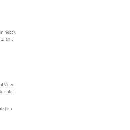
on hebt u
2, en 3
al Video
de kabel.
ite) en