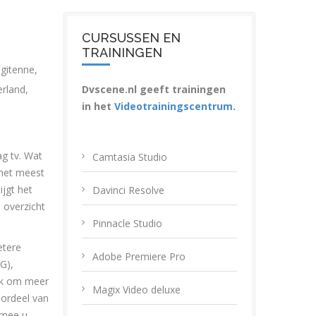
CURSUSSEN EN
TRAININGEN
igitenne
,
erland
,
Dvscene.nl geeft trainingen
in het
Videotrainingscentrum
.
ag tv. Wat
Camtasia Studio
 het meest
ijgt het
Davinci Resolve
n overzicht
Pinnacle Studio
etere
Adobe Premiere Pro
G),
ijk om meer
Magix Video deluxe
oordeel van
rmee u