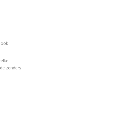
t ook
welke
 de zenders