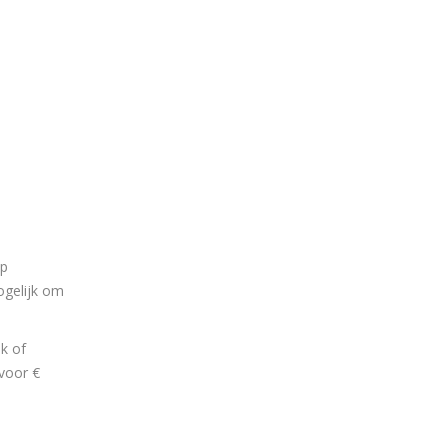
op
ogelijk om
k of
 voor €