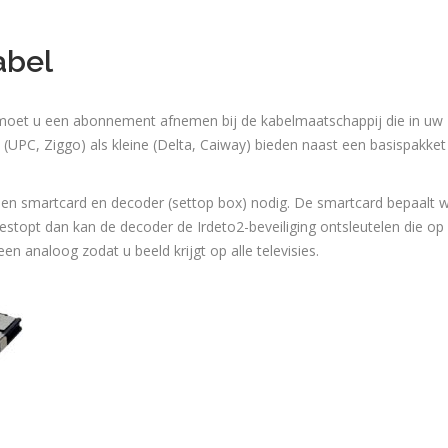
abel
l moet u een abonnement afnemen bij de kabelmaatschappij die in uw
(UPC, Ziggo) als kleine (Delta, Caiway) bieden naast een basispakke
en smartcard en decoder (settop box) nodig. De smartcard bepaalt 
gestopt dan kan de decoder de Irdeto2-beveiliging ontsleutelen die op
en analoog zodat u beeld krijgt op alle televisies.