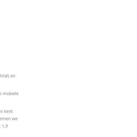
rial) en
op mobiele
en kent
noemen we
 1,9