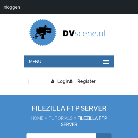
Inloggen
MENU
|
Login
Register
FILEZILLA FTP SERVER
HOME
TUTORIALS
FILEZILLA FTP
SERVER