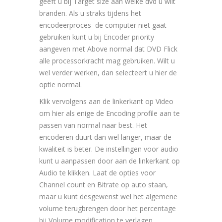
geeft u bij Target size aan welke dvd u wilt
branden. Als u straks tijdens het
encodeerproces de computer niet gaat
gebruiken kunt u bij Encoder priority
aangeven met Above normal dat DVD Flick
alle processorkracht mag gebruiken. Wilt u
wel verder werken, dan selecteert u hier de
optie normal.
Klik vervolgens aan de linkerkant op Video
om hier als enige de Encoding profile aan te
passen van normal naar best. Het
encoderen duurt dan wel langer, maar de
kwaliteit is beter. De instellingen voor audio
kunt u aanpassen door aan de linkerkant op
Audio te klikken. Laat de opties voor
Channel count en Bitrate op auto staan,
maar u kunt desgewenst wel het algemene
volume terugbrengen door het percentage
bij Volume modification te verlagen.