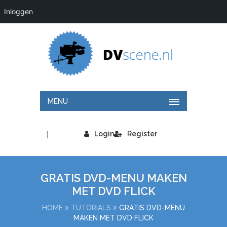
Inloggen
MENU
|
Login
Register
GRATIS DVD-MENU MAKEN
MET DVD FLICK
HOME
TUTORIALS
GRATIS DVD-MENU
MAKEN MET DVD FLICK