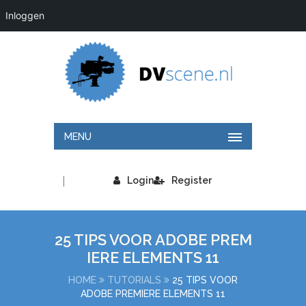
Inloggen
MENU
|
Login
Register
25 TIPS VOOR ADOBE PREM
IERE ELEMENTS 11
HOME
TUTORIALS
25 TIPS VOOR
ADOBE PREMIERE ELEMENTS 11