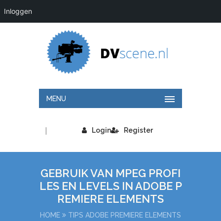
Inloggen
MENU
|
Login
Register
GEBRUIK VAN MPEG PROFI
LES EN LEVELS IN ADOBE P
REMIERE ELEMENTS
HOME
TIPS ADOBE PREMIERE ELEMENTS