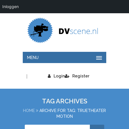
Inloggen
MENU
|
Login
Register
TAG ARCHIVES
HOME
ARCHIVE FOR TAG: TRUETHEATER
MOTION