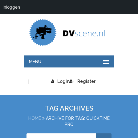
Inloggen
MENU
|
Login
Register
TAG ARCHIVES
HOME
ARCHIVE FOR TAG: QUICKTIME
PRO