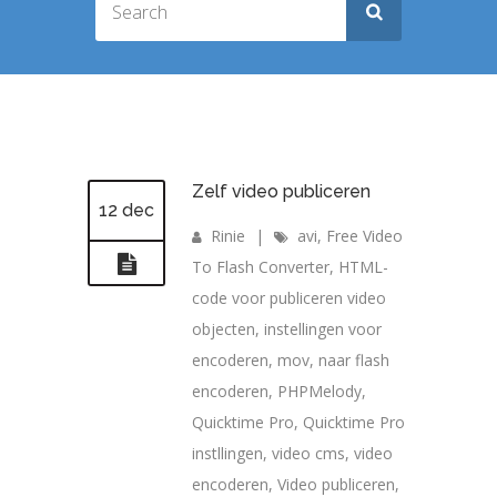
Zelf video publiceren
12 dec
Rinie
|
avi
,
Free Video
To Flash Converter
,
HTML-
code voor publiceren video
objecten
,
instellingen voor
encoderen
,
mov
,
naar flash
encoderen
,
PHPMelody
,
Quicktime Pro
,
Quicktime Pro
instllingen
,
video cms
,
video
encoderen
,
Video publiceren
,