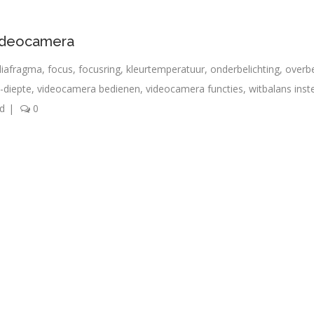
videocamera
diafragma
,
focus
,
focusring
,
kleurtemperatuur
,
onderbelichting
,
overbe
-diepte
,
videocamera bedienen
,
videocamera functies
,
witbalans inst
d
|
0