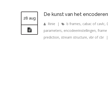
De kunst van het encoderen
28 aug
Rinie
|
b frames
,
cabac of cavlc
,
parameters
,
encodeerinstellingen
,
frame 
prediction
,
stream structure
,
vbr of cbr
|