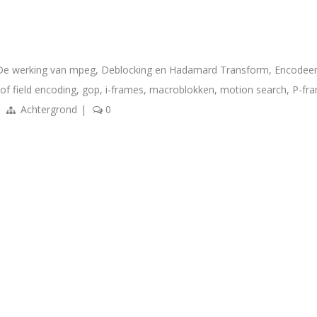
De werking van mpeg
,
Deblocking en Hadamard Transform
,
Encodee
of field encoding
,
gop
,
i-frames
,
macroblokken
,
motion search
,
P-fr
Achtergrond
|
0